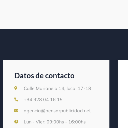
Datos de contacto
Calle Marianela 14, local 17-18
+34 928 04 16 15
agencia@pensarpublicidad.net
Lun - Vier: 09:00hs - 16:00hs